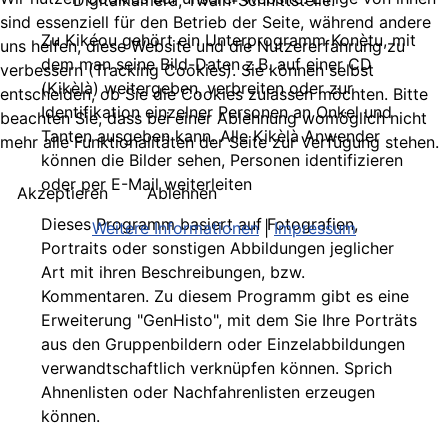
Digitalkamera, Twain-Schnittstelle.
sind essenziell für den Betrieb der Seite, während andere
Zu Kikéou gehört ein Unterprogramm Konètu, mit
uns helfen, diese Website und die Nutzererfahrung zu
dem man seine Bild-Daten z.B. auf einer CD
verbessern (Tracking Cookies). Sie können selbst
(Kikèlà) weitergeben, verbreiten oder zur
entscheiden, ob Sie die Cookies zulassen möchten. Bitte
Identifikation einzelner Personen an Onkel und
beachten Sie, dass bei einer Ablehnung womöglich nicht
Tanten ausgeben kann. Alle Kikèlà Anwender
mehr alle Funktionalitäten der Seite zur Verfügung stehen.
können die Bilder sehen, Personen identifizieren
oder per E-Mail weiterleiten
Akzeptieren
Ablehnen
Dieses Programm basiert auf Fotografien,
Weitere Informationen
|
Impressum
Portraits oder sonstigen Abbildungen jeglicher
Art mit ihren Beschreibungen, bzw.
Kommentaren. Zu diesem Programm gibt es eine
Erweiterung "GenHisto", mit dem Sie Ihre Porträts
aus den Gruppenbildern oder Einzelabbildungen
verwandtschaftlich verknüpfen können. Sprich
Ahnenlisten oder Nachfahrenlisten erzeugen
können.