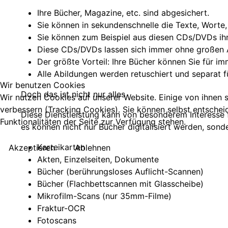
Ihre Bücher, Magazine, etc. sind abgesichert.
Sie können in sekundenschnelle die Texte, Worte,
Sie können zum Beispiel aus diesen CDs/DVDs ih
Diese CDs/DVDs lassen sich immer ohne großen 
Der größte Vorteil: Ihre Bücher können Sie für im
Alle Abildungen werden retuschiert und separat
Wir benutzen Cookies
Doch das ist nicht nur alles
Wir nutzen Cookies auf unserer Website. Einige von ihnen s
verbessern (Tracking Cookies). Sie können selbst entschei
Diese Dienstleistung kann von besonderem Interesse 
Funktionalitäten der Seite zur Verfügung stehen.
es können nicht nur Bücher digitalisiert werden, sond
Karteikarten
Akzeptieren
Ablehnen
Akten, Einzelseiten, Dokumente
Bücher (berührungsloses Auflicht-Scannen)
Bücher (Flachbettscannen mit Glasscheibe)
Mikrofilm-Scans (nur 35mm-Filme)
Fraktur-OCR
Fotoscans