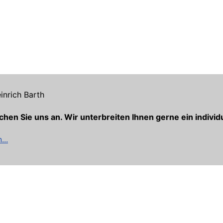
inrich Barth
chen Sie uns an. Wir unterbreiten Ihnen gerne ein indivi
...