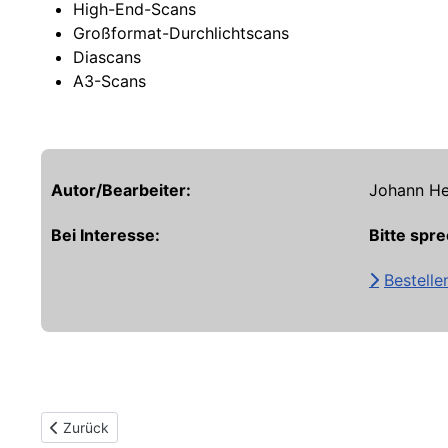
High-End-Scans
Großformat-Durchlichtscans
Diascans
A3-Scans
Autor/Bearbeiter:
Johann He
Bei Interesse:
Bitte spre
Bestellen
Vorheriger Beitrag: Bildbearbeitung
Zurück