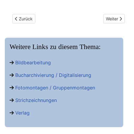
Vorheriger Beitrag: Strichzeichnungen
Nächster Beitr
Zurück
Weiter
Weitere Links zu diesem Thema:
Bildbearbeitung
Bucharchivierung / Digitalisierung
Fotomontagen / Gruppenmontagen
Strichzeichnungen
Verlag