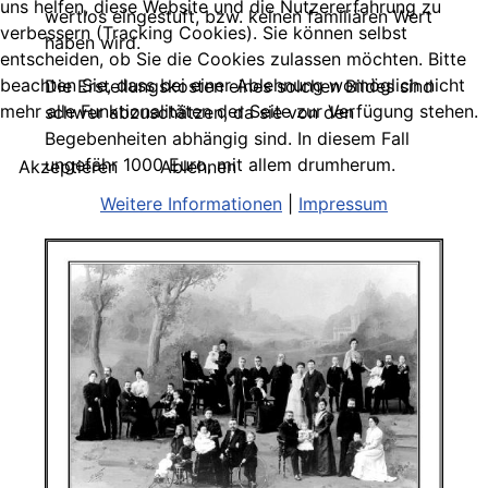
uns helfen, diese Website und die Nutzererfahrung zu
wertlos eingestuft, bzw. keinen familiären Wert
verbessern (Tracking Cookies). Sie können selbst
haben wird.
entscheiden, ob Sie die Cookies zulassen möchten. Bitte
beachten Sie, dass bei einer Ablehnung womöglich nicht
Die Erstellungskosten eines solchen Bildes sind
mehr alle Funktionalitäten der Seite zur Verfügung stehen.
schwer abzuschätzen, da sie von den
Begebenheiten abhängig sind. In diesem Fall
ungefähr 1000 Euro, mit allem drumherum.
Akzeptieren
Ablehnen
Weitere Informationen
|
Impressum