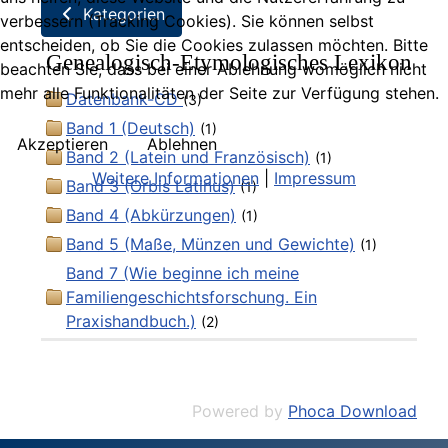
Kategorien
verbessern (Tracking Cookies). Sie können selbst
entscheiden, ob Sie die Cookies zulassen möchten. Bitte
Genealogisch-Etymologisches Lexikon
beachten Sie, dass bei einer Ablehnung womöglich nicht
mehr alle Funktionalitäten der Seite zur Verfügung stehen.
Datenbank-CD
(3)
Band 1 (Deutsch)
(1)
Akzeptieren
Ablehnen
Band 2 (Latein und Französisch)
(1)
Weitere Informationen
|
Impressum
Band 3 (Orbis Latinus)
(1)
Band 4 (Abkürzungen)
(1)
Band 5 (Maße, Münzen und Gewichte)
(1)
Band 7 (Wie beginne ich meine
Familiengeschichtsforschung. Ein
Praxishandbuch.)
(2)
Powered by
Phoca Download