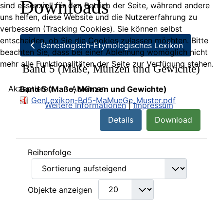
Downloads
sind essenziell für den Betrieb der Seite, während andere
uns helfen, diese Website und die Nutzererfahrung zu
verbessern (Tracking Cookies). Sie können selbst
entscheiden, ob Sie die Cookies zulassen möchten. Bitte
Genealogisch-Etymologisches Lexikon
beachten Sie, dass bei einer Ablehnung womöglich nicht
mehr alle Funktionalitäten der Seite zur Verfügung stehen.
Band 5 (Maße, Münzen und Gewichte)
Akzeptieren
Ablehnen
Band 5 (Maße, Münzen und Gewichte)
GenLexikon-Bd5-MaMueGe_Muster.pdf
Weitere Informationen
|
Impressum
Details
Download
Reihenfolge
Objekte anzeigen