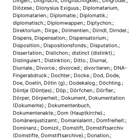
Dingen.; Dingflucht, Dingflüchtigkeit.; Dingrodel.;
Diözese.; Dionysius Exiguus.; Diplomatarium,
Diplomatarien.; Diplomatie.; Diplomatik.;
diplomatisch.; Diplomwappen.; Diptychon.;
Direktorium.; Dirge.; Dirimentien.; Dirndl, Dirndel.;
Dispens, Dispensation.; Dispensatorium.;
Disposition.; Dispositionsfonds.; Disputation.;
Dissertation.; Distichon.; distinct (distinkt).;
Distinguiert.; Distinktion.; Ditto.; Diurnal,
Diurnale.; Divorce.; divorced.; divortieren.; DNA-
Fingerabdruck.; Dochter.; Docke.; Dod, Dode,
Doe, Doetin, Dötin (g).; Dodekalog.; Döchting.;
Döntje (Döntjes).; Döp.; Dörfchen.; Dörfler.;
Dörper, Dörperheit.; Dokument, Dokumentation
(Dokumente).; Dokumentenbuch,
Dokumentenakte.; Dom (Hauptkirche).;
Domänenjustizamt.; Domanialamt.; Domfreiheit.;
Dominanz.; Domizil.; Domstift, Domstiftsarchiv
(Domstifte, Domstiftsarchive).; Donation.;