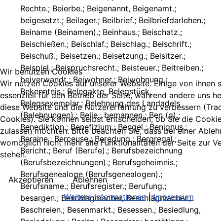
Rechte.; Beierbe.; Beigenannt, Beigenamt.;
beigesetzt.; Beilager.; Beilbrief.; Beilbriefdarlehen.;
Beiname (Beinamen).; Beinhaus.; Beischatz.;
Beischießen.; Beischlaf.; Beischlag.; Beischrift.;
Beischuß.; Beisetzen.; Beisetzung.; Beisitzer.;
Beispiel.; Beispruchsrecht.; Beisteuer.; Beitreiben.;
Wir benutzen Cookies
beiverwandt.; Beiwohner.; Beiwohnung.;
Wir nutzen Cookies auf unserer Website. Einige von ihnen 
Bekenntnis.; Belegakte, Belegstück,
essenziell für den Betrieb der Seite, während andere uns he
Belegsexemplar.; Belehnung des Landadels
diese Website und die Nutzererfahrung zu verbessern (Tra
(Belehnungen).; Belle.; bemannen.; Ben (g).;
Cookies). Sie können selbst entscheiden, ob Sie die Cooki
Benediktion.; Benefizium.; Bengel.; Benignus.;
zulassen möchten. Bitte beachten Sie, dass bei einer Able
Beraine.; Berceuse.; Beredung.; Bergregal.;
womöglich nicht mehr alle Funktionalitäten der Seite zur 
Bericht.; Beruf (Berufe).; Berufsbezeichnung
stehen.
(Berufsbezeichnungen).; Berufsgeheimnis.;
Berufsgenealoge (Berufsgenealogen).;
Akzeptieren
Ablehnen
Berufsname.; Berufsregister.; Berufung.;
Weitere Informationen
|
Impressum
besargen.; Beschlagmacher, Beschlägmacher.;
Beschreien.; Besenmarkt.; Besessen.; Besiedlung,