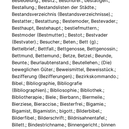
Besiedelung.; Besitz.; Besondrer.; bestätigen.;
Bestallung.; Bestandslisten der Städte.;
Bestandsverzeichnis (Bestandsverzeichnisse).;
Bestatter.; Bestattung.; Bestemoder, Bestevader.;
Besthaupt, Bestehaupt.; bestiefmuttern.;
Bestmoder (Bestmutter).; Bestot.; Bestvader
(Bestvater).; Besucher.; Beten.; Bett (g).;
Bettelbrief.; Bettfall.; Bettgenosse, Bettgenossin.;
Bettmund, Bettemund.; Betze, Betzel.; Beunde,
Beunte.; Beurlaubtenstand.; Beutellehen.; (Die)
beweglichen Güter.; Beweismittel, Beweisstück.;
Bezifferung (Bezifferungen).; Bezirkskommando.;
Bibel.; Bibliographie, Bibliografie
(Bibliographien).; Bibliosophie.; Bibliothek.;
Bibliotherapie.; Biele.; Bierbann.; Biermeile.;
Bierziese, Bieraccise.; Biesterfrei.; Bigamie.;
Bigamist, Bigamistin.; bigott.; Bilderbibel.;
Bilderfibel.; Bilderschrift.; Bildnisahnentafel.;
Billett.; Bindestrichname.; Binnengericht.; binnen