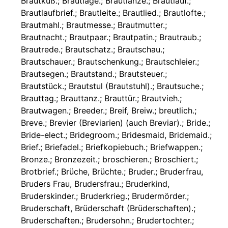
Brautkuß.; Brautlage.; Brautlanze.; Brautlauf.;
Brautlaufbrief.; Brautleite.; Brautlied.; Brautlofte.;
Brautmahl.; Brautmesse.; Brautmutter.;
Brautnacht.; Brautpaar.; Brautpatin.; Brautraub.;
Brautrede.; Brautschatz.; Brautschau.;
Brautschauer.; Brautschenkung.; Brautschleier.;
Brautsegen.; Brautstand.; Brautsteuer.;
Brautstück.; Brautstul (Brautstuhl).; Brautsuche.;
Brauttag.; Brauttanz.; Brauttür.; Brautvieh.;
Brautwagen.; Breeder.; Breif, Breiw.; breutlich.;
Breve.; Brevier (Breviarien) (auch Breviar).; Bride.;
Bride-elect.; Bridegroom.; Bridesmaid, Bridemaid.;
Brief.; Briefadel.; Briefkopiebuch.; Briefwappen.;
Bronze.; Bronzezeit.; broschieren.; Broschiert.;
Brotbrief.; Brüche, Brüchte.; Bruder.; Bruderfrau,
Bruders Frau, Brudersfrau.; Bruderkind,
Bruderskinder.; Bruderkrieg.; Brudermörder.;
Bruderschaft, Brüderschaft (Brüderschaften).;
Bruderschaften.; Brudersohn.; Brudertochter.;