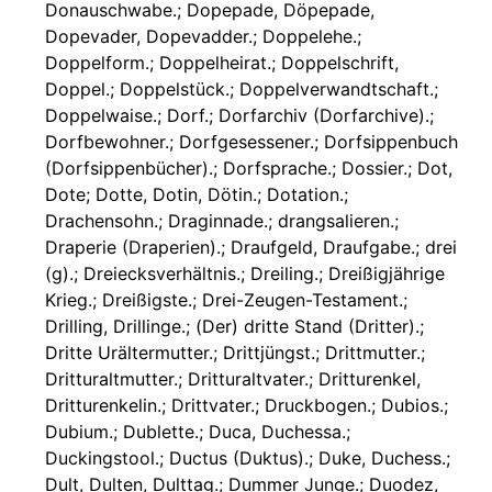
Donauschwabe.; Dopepade, Döpepade,
Dopevader, Dopevadder.; Doppelehe.;
Doppelform.; Doppelheirat.; Doppelschrift,
Doppel.; Doppelstück.; Doppelverwandtschaft.;
Doppelwaise.; Dorf.; Dorfarchiv (Dorfarchive).;
Dorfbewohner.; Dorfgesessener.; Dorfsippenbuch
(Dorfsippenbücher).; Dorfsprache.; Dossier.; Dot,
Dote; Dotte, Dotin, Dötin.; Dotation.;
Drachensohn.; Draginnade.; drangsalieren.;
Draperie (Draperien).; Draufgeld, Draufgabe.; drei
(g).; Dreiecksverhältnis.; Dreiling.; Dreißigjährige
Krieg.; Dreißigste.; Drei-Zeugen-Testament.;
Drilling, Drillinge.; (Der) dritte Stand (Dritter).;
Dritte Urältermutter.; Drittjüngst.; Drittmutter.;
Dritturaltmutter.; Dritturaltvater.; Dritturenkel,
Dritturenkelin.; Drittvater.; Druckbogen.; Dubios.;
Dubium.; Dublette.; Duca, Duchessa.;
Duckingstool.; Ductus (Duktus).; Duke, Duchess.;
Dult, Dulten, Dulttag.; Dummer Junge.; Duodez,