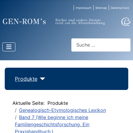
Impressum
Sitemap
Datenschutz
Suchen
Produkte
Aktuelle Seite:
Produkte
Genealogisch-Etymologisches Lexikon
Band 7 (Wie beginne ich meine
Familiengeschichtsforschung. Ein
Praxishandbuch.)