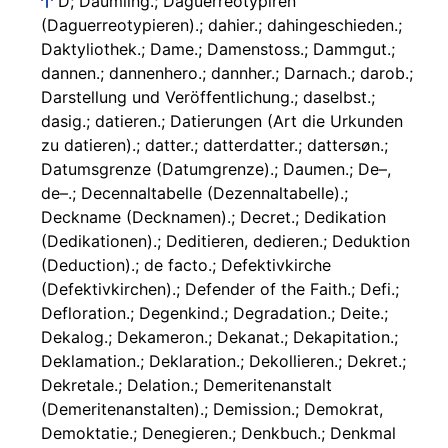
D; Däumling.; Daguerreotypiren
(Daguerreotypieren).; dahier.; dahingeschieden.;
Daktyliothek.; Dame.; Damenstoss.; Dammgut.;
dannen.; dannenhero.; dannher.; Darnach.; darob.;
Darstellung und Veröffentlichung.; daselbst.;
dasig.; datieren.; Datierungen (Art die Urkunden
zu datieren).; datter.; datterdatter.; dattersøn.;
Datumsgrenze (Datumgrenze).; Daumen.; De–,
de–.; Decennaltabelle (Dezennaltabelle).;
Deckname (Decknamen).; Decret.; Dedikation
(Dedikationen).; Deditieren, dedieren.; Deduktion
(Deduction).; de facto.; Defektivkirche
(Defektivkirchen).; Defender of the Faith.; Defi.;
Defloration.; Degenkind.; Degradation.; Deite.;
Dekalog.; Dekameron.; Dekanat.; Dekapitation.;
Deklamation.; Deklaration.; Dekollieren.; Dekret.;
Dekretale.; Delation.; Demeritenanstalt
(Demeritenanstalten).; Demission.; Demokrat,
Demoktatie.; Denegieren.; Denkbuch.; Denkmal