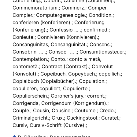
Colorierung.; Colorit.; Columne (Columnen).;
Commemoratorium.; Commerz.; Comper,
Compier.; Computergenealogie.; Condition.;
conferieren (konferieren).; Conferierung
(Konferierung).; Confessio … .; confirmed.;
Conleute.; Connivieren (Konnivieren).;
Consanguinitas, Consanguinität.; Consens.;
Consobrini … .; Consoc- … .; Consumtionssteuer.;
Contemplation.; Conto.; conto a metà,
contometà.; Contract (Contrakt).; Convolut
(Konvolut).; Copeibuch, Copeybuch.; copeilich.;
Copialbuch (Copialbücher).; Copulation.;
copulieren, copuliert, Copulierte.;
Copulierschein.; Coroner's jury.; corrent.;
Corrigenda, Corrigendum (Korrigendum).;
Couple.; Cousin, Cousine.; Coutume.; Credo.;
Criminalgericht.; Crux.; Cuckingstool.; Curatel.;
Cursiv, Cursiv-Schrift (Cursive).;