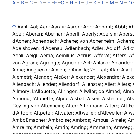
A
–
B
–
C
–
D
–
E
–
F
–
G
–
H
–
I
–
J
–
K
–
L
–
M
–
N
–
O
Aahl; Aal; Aan; Aarau; Aaron; Abb; Abbont; Abbt; 
Aber; Äberen; Aberhan; Aberli; Aberly; Abersin; Abers
d‘Achen; Achenbach; Achene; von Achenheim; Achern;
Adelshoven; d'Adenau; Adlenbach; Adler; Adloff; Adlof
Aehli; Aeigl; Aema; Aemilius; Aerius; Afferat; Affers; 
von Agram; Agrange; Agricola; Ahl; Ahland; Ahländer; 
Aime; Ainguenin; Ainich; d'Ainville; ?----ait; Alar; Ala
Alemetri; Alender; Aleßer; Alexander; Alexandre; Alexan
Allenbach; Allender; Allendorf; Allenstat; Aller; Aller
Allmery; L‘Allouette; Allringer; Allwiler; de Almad; 
Almond; l‘Alouette; Alpip; Alsbat; Alsen; Alsheimer; Al
Geyling von Altenheim; Alter; Altermann; Alters; Alt Fe
d'Altoph; Altpeter; Altvater; Altweiler; d'Altweile
Amboßmacher; Ambroise; Ambros; Ambus; Amele; A
Amreihn; Amrhein; Amrin; Amring; Amtmann; Amweg; A