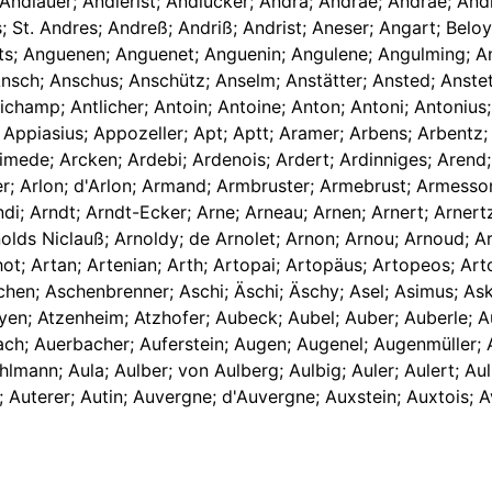
dlauer; Andlerist; Andlucker; Andrä; Andräe; Andrae; Andra
St. Andres; Andreß; Andriß; Andrist; Aneser; Angart; Beloy
ts; Anguenen; Anguenet; Anguenin; Angulene; Angulming; An
nsch; Anschus; Anschütz; Anselm; Anstätter; Ansted; Anstet; 
champ; Antlicher; Antoin; Antoine; Anton; Antoni; Antonius; 
; Appiasius; Appozeller; Apt; Aptt; Aramer; Arbens; Arbentz
mede; Arcken; Ardebi; Ardenois; Ardert; Ardinniges; Arend;
 Arker; Arlon; d'Arlon; Armand; Armbruster; Armebrust; Armes
di; Arndt; Arndt-Ecker; Arne; Arneau; Arnen; Arnert; Arnertz;
rnolds Niclauß; Arnoldy; de Arnolet; Arnon; Arnou; Arnoud; 
ot; Artan; Artenian; Arth; Artopai; Artopäus; Artopeos; Arto
Äschen; Aschenbrenner; Aschi; Äschi; Äschy; Asel; Asimus; A
yen; Atzenheim; Atzhofer; Aubeck; Aubel; Auber; Auberle; Au
ch; Auerbacher; Auferstein; Augen; Augenel; Augenmüller; 
hlmann; Aula; Aulber; von Aulberg; Aulbig; Auler; Aulert; A
er; Auterer; Autin; Auvergne; d'Auvergne; Auxstein; Auxtois; A