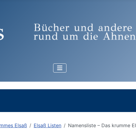
mmes Elsaß
Elsaß Listen
Namensliste – Das krumme E