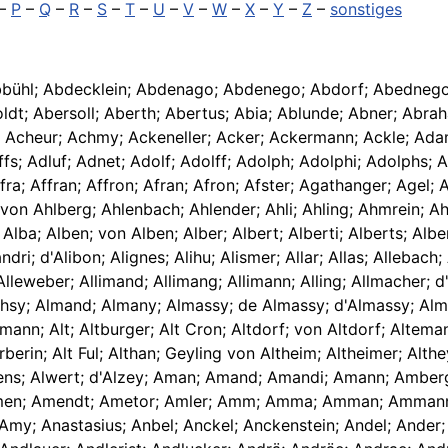
–
P
–
Q
–
R
–
S
–
T
–
U
–
V
–
W
–
X
–
Y
–
Z
–
sonstiges
Abbühl; Abdecklein; Abdenago; Abdenego; Abdorf; Abednego
oldt; Abersoll; Aberth; Abertus; Abia; Ablunde; Abner; Abra
 Acheur; Achmy; Ackeneller; Acker; Ackermann; Ackle; Ad
fs; Adluf; Adnet; Adolf; Adolff; Adolph; Adolphi; Adolphs;
Affra; Affran; Affron; Afran; Afron; Afster; Agathanger; Age
von Ahlberg; Ahlenbach; Ahlender; Ahli; Ahling; Ahmrein; Ah
rt; Alba; Alben; von Alben; Alber; Albert; Alberti; Alberts; Al
dri; d'Alibon; Alignes; Alihu; Alismer; Allar; Allas; Allebac
s; Alleweber; Allimand; Allimang; Allimann; Alling; Allmacher;
Almahsy; Almand; Almany; Almassy; de Almassy; d'Almassy; Al
smann; Alt; Altburger; Alt Cron; Altdorf; von Altdorf; Altema
rberin; Alt Ful; Althan; Geyling von Altheim; Altheimer; Alt
r; Alwens; Alwert; d'Alzey; Aman; Amand; Amandi; Amann; Am
men; Amendt; Ametor; Amler; Amm; Amma; Amman; Amman
my; Anastasius; Anbel; Anckel; Anckenstein; Andel; Ander