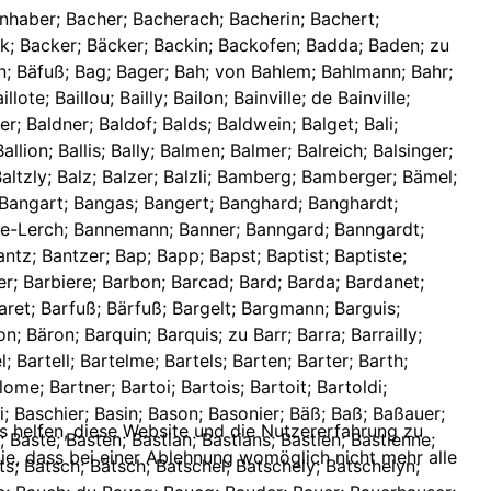
tschter; Betschy; Bett; Bettbür; Bettendorf; de Bettendorf; von Bettendorf; von Bettendorf zu Weidelsheim; von Bettenheim; Bettes; Bettinger; Bettler; Bettmann; von Bettmann; Bettringer; Bettriß; Betty; Betz; Betzinger; Beu; Beuch; Beuchel; Beuchels; Beucher; Beuchin; Beuckh; Boucquenom; Beuer; Beuler; Beumig; Beuron; Beusch; Beuschel; Beuschlin; Beutler; Beuville; Beveyer; Bevin; Bey; Beyd; Beyell; Beyenbach; Beyer; Beyerell; Beyerlin; Beygab; Beyhe; Beyhel; Beyl; Beysel; Beyß; Beysser; Beyßer; Beyt; Biana; Bibal; Bibel; Biber; Bicard; Bich; Bich----; Bichal; Biche; de Bichebois; Bichelberger; de Bichelois; Bichi; Bichinger; Bichler; Bichlinger; Bichmann; Bichoin; Bichon; Bichy; Bick; Bickel; Bicker; Bicking; Bickle; Bideck; Bidermann; Bidet; Bidighofer; Bidikoffer; Bidinger; Bidler; Bidwen; Bieb; Biebel; Biebels; Bieber; Biebler; Biebrit; Biebutius; Biechi; Biedermann; dictus Biedermann; Biedinger; Biedler; Biefrier; Bieger; Biegle; Biegler; Biegmann; Biehin; Biehl; Biehler; von Biehler; Biehlmann; Biel; Bielau; Bieler; von Bieler; Bielinger; Bieller; Bielmann; Bien; Biendekewitsch; Biene; Bienfait; Bieninger; Bienzel; Bier; Bierbach; Bierbaum; Bierbaumin; Bierling; Biermann; Bierminger; Biern; Bierry; Bierson; Biery; Bießer; Bietel; Bietelheimer; Bietiger; Bietinger; Bietschi; Bigan; Bigel; Bigg; Biggelberger; Bigi; Bigier; Bigin; Biging; Bigon; Bigot; Bigy; Bihl; Bihler; Bihson; Bilar; Bilard; Bilarich; Bilau; Bilcher; von Bilderbeck; Bildstein; Bildt; Bildweber; Biler; Bilet; Bilfinger; Bilgard; Bilgra; Bilgram; Biliad; Biliard; Bill; Billa; Billantz; Billard; de Billaut; Billaut; Biller; Billet; Billia; Billiar; Billiard; Billig; Billigann; Billiger; Billighofer; Billinger; Billioux; Billon; Billy; Bilmann; Bilois; Bilstein; Bimann; Bimbel; Binau; Bincker; Binder; Bindinger; Bindner; Bing; Bingel; Binger; Bingert; Bini; Binn; Binna; Binne; Binner; Binser; Binsfeldt; Bintariff; Bintz; Bintzen; Bir; Birch; Birchele; Bircher; Birchert; Birchler; Birck; Bircke; Birckel; Birckele; von Birckenfeld; Bircker; Bircki; Birckle; Bircklein; Birckler; Bircky; Bircle; Birdon; Birel; Birell; Birer; Birgel; Birger; Birgi; Birgnener; Birgy; Biri; Biring; Biringer; Birk; Birkel; Birkeli; von Birkenfeld; Birkenhauer; Birker; Birkholtzer; Birki; Birkköster; Birkle; Birky; Birlach; Birle; Birlen; Birler; Birli; Birlin; Birllen; Birmann; Birnbaum; von Birnhaupt; Birnus; Birny; Birr; Birrer; Birron; Birtel; Birth; Birtscho; Birty; Bisch; Bischbis; Bischer; Bischinger; Bischlinger; Bischof; Bischoff; Bischofs; von Bischofsheim; Bischpinger; Bischt; Bischung; Bischy; Bisert; Bisot; Biß; Bisse; Biße; Bisset; Biston; Bistorf; Bistorff; Bistroff; de la Bite; Bitler; Bitsch; von Bitsch; Bitsche; Bitschen; Bitschenauer; Bitscher; Bittel; Bitter; Bitterle; Bitticher; Bitticker; Bittickhofer; Bittigger; Bittighofer; Bittigkofer; Bittinger; Bittner; Bittung; Bitz; Bitzberger; Bitzbürger; Bitzenhof
ns helfen, diese Website und die Nutzererfahrung zu
ie, dass bei einer Ablehnung womöglich nicht mehr alle