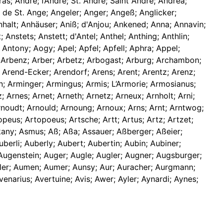
s; Andre; l‘Andre; St. Andre; Saint Andre; Andrea;
 de St. Ange; Angeler; Anger; Angeß; Anglicker;
halt; Anhäuser; Aniß; d'Anjou; Ankened; Anna; Annavin;
Anstets; Anstett; d'Antel; Anthel; Anthing; Anthlin;
Antony; Aogy; Apel; Apfel; Apfell; Aphra; Appel;
; Arbenz; Arber; Arbetz; Arbogast; Arburg; Archambon;
 Arend-Ecker; Arendorf; Arens; Arent; Arentz; Arenz;
son; Arminger; Armingus; Armis; L‘Armorie; Armosianus;
 Arnes; Arnet; Arneth; Arnetz; Arneux; Arnholt; Arni;
Arnoudt; Arnould; Arnoung; Arnoux; Arns; Arnt; Arntwog;
peus; Artopoeus; Artsche; Artt; Artus; Artz; Artzet;
skany; Asmus; Aß; Aßa; Assauer; Aßberger; Aßeier;
berli; Auberly; Aubert; Aubertin; Aubin; Aubiner;
Augenstein; Auger; Augle; Augler; Augner; Augsburger;
uller; Aumen; Aumer; Aunsy; Aur; Auracher; Aurgmann;
venarius; Avertuine; Avis; Awer; Ayler; Aynardi; Aynes;