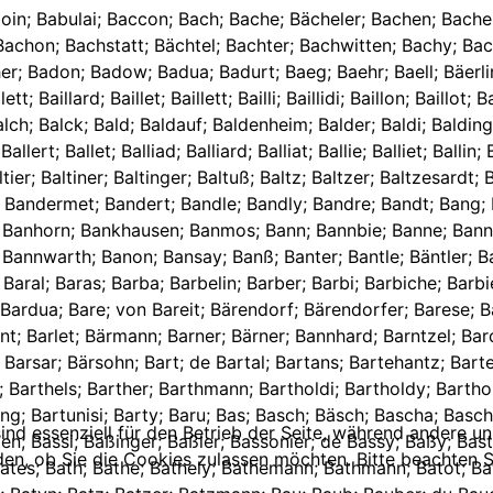
ufinck; Baul; Baülchen; Baully; Baum; Baumann; von Baumann; Baumarth; Baumberger; Baumeister; Baumer; Baumerelle; Baumerstuber; Baumeyer; Baumgarten; Baumgärtner; Baumhacher; Bäumlein; Baumler; Baumont; Baumstämmler; Baumstarck; Baumstemler; Baumstimler; Baumstumler; Baungart; Baur; Bauren; Baus; Bausch; Bauschmidt; Bauser; Bauß; Baussert; Bautz; Baval; de Baval; Bayard; Bayer; Herzog zu Bayern; Bayert; Bayet; Bayiozh; Bazin; Be----; Beachort; Beau; Beauchong; Beaufond; Beauhac; Beaumont; Beaunarchais; le Beaup; Mangin du Beaupre; Beaure; Beaurhin; Beaurien; Beausejour; Beauvais; Beauvise; de Beauxlieur; Beb; Beber; Bebian; Bebil; Bebner; Bebuß; Bech; Beche; Becher; Bechler; Bechlin; Becholt; Bechstatt; Bechstein; Becht; Bechtlin; Bechtner; Bechtold; Bechtoldheim; Bechtoldheimer; Bechtoldn; von Bechtoldsheim; Bechtolf; Bechtolsheim; Beck; Beckel; Beckelbauer; Becken; Beckenhaupt; Becker; Beckerich; Beckert; Beckh; Becki; Beckmann; Beckn; Beckry; Becy; Bed; Beda; Bede; Beden; Bedet; Bedmar; Bedo; Bedtner; Beeden; Beedt; Beer; Beerenreuter; Be----erth; Bees; Beetz; Beez; Befet; Befreyter; von Begen; Begier; Begot; Behn; Behnes; Behr; Behre; Bei; Beier; Beiffert; Beil; Beill; Beilstein; Beim ; Bein; Beiner; von Beinheim; Beischt; Beiser; Beiß; Beißer; Beitler; Belcan; Bele; Belgrand; Belhamer; Bell; de Bellancourt; Beller; Bellert; Bellette; Belleville; Belliasanim; Bellin; Belling; Bellot; Belloy; Belt; Beltz; Beltzer; Bely; Bemler; Bemlinger; Ben; Benad; Benbacher; Benck; Benckh; Benckler; Bendel; Bendele; Bendeler; Bendelsmann; Bendely; Bender; Bendle; Bene; Benedic; Benedick; Benedict; Benedixt; Beneff; Benen; Benesie; Beneticts; Benevix; Bengel; Bengß; Beni; Benisien; Benist; Benisy; Benjamin; Benkh; Benmann; Benn; Benname; Bennel; Benner; Bennet; Bennmann; Benoit; Bens; Benser; Bensiquer; Bentelin; Bentes; Bentheli; Benthely; Benther; Benthili; Benthle; Benthli; Bentz; Bentzel; Bentzer; Bentziger; Bentzius; Bentzle; Beny; Benz; Benzino; Ber; Berahrt; Berard; Berat; Berbel; Berber; Berberger; Berbeth; Berbr; Berchdolt; Bercht; Berchtold; Berchweyler; Berckdorf; Berckel; Bercki; Berckner; Berdoll; Berdon; Berdot; Berdra; Berdung; Bere; Berendorf; Berendorfer; Berendt; von Berenfels; Bereng; Berenz; Berg; von Berg; von dem Berg; uff dem Berg; am Berg; Bergdoll; Bergdolt; Berger; Bergeron; Bergeron de la Goupilliere; Berget; von Bergheim; Berghen; van den Berghen; Bergier; Bergk; Bergmann; Bergtold; Bergy; Berhard; Berhaus; von Berhausen; Berhs; Berilet; Bering; Beringer; Beris; Berkelin; Berkerich; Berkoffel; Berlet; Berlin; Berling; Berlitz; Bermann; Bermer; Bermlinger; Bern ; Bernard; Bernardin; Bernauer; Bernedt; Berner; Bernet; Bernett; Bernette; Bernetz; von Bernfels; Bernhard; Bernhardi; Bernhardlichen; Bernhardt; Bernhardts; Bernhart; Bernhauer; von Bernhaupt; Bernhöfer; Bernholt; von Bernholt; Bernitz; Bernoth; Bernreuter; Bernschmitt; Bernßheimer; von Bernstein; Bernt; Bernts; Bernuth; Bernutz; Bernütz; Beron; Beroth; Berr; Berre; Berren; Berri; Berrndorfer; Berron; Berrontior; Berrot; de Berroudet; Berruchen; Berrung; Bersch; Berschütz; Berschy; Bersi; Bersing; Berst; Bersy; Bert; Bert de Majeran; Bertel; de Bertel; Bertenrich; Bertes; Berthold; Bertin; Bertirzeig; Bertl; Bertold; Bertolini Zuccarini; Bertoll; Berton; Bertram; Bertrame; Bertrand; du Saint Esprit Bertrand; de Bertrand; Bertrang; Bertsch; Bertschi; Bertschy; Bertung; Bertus; Sankt Bertus; Bertzing; Berund; Berusque; Berxitt; Besch; Bescha; Beschaft; Beschi; Beseber; Besenmann; Beser; Beseuguer; Besind; Besing; Besinger; Besings; Bess; Beßanson; Beße; Beßel; Besserer; Bessers; Bessing; Bessinger; Beßinger; Beßler; Beßling; Besson; de Besterzeig; Bethaann; Betmann; Betram; Betsch; Betsche; Betscheli; Betschen; Betscher; Betschi; Betscholt; Be
ind essenziell für den Betrieb der Seite, während andere u
den, ob Sie die Cookies zulassen möchten. Bitte beachten S