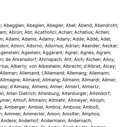
; Abegglen; Abeglen; Abegler; Abel; Abend; Abendroth;
ham; Abron; Abt; Acatholici; Achan; Achatius; Achen;
am; Adami; Adams; Adamy; Adany; Adde; Addé; Adel;
 Adon; Adorn; Adorno; Adornus; Adrian; Aeander; Aecker;
l; Agenstein; Agestein; Aggarant; Agner; Agnes; Agram;
n; de Ahrensdorf; Ahrnspach; Aht; Aich; Aichen; Ailoy;
bertus; Alberty; von Albesheim; Albrecht; d'Albret; Alcey;
h; Alleman; Allemand; L‘Allemand; Allemang; Allemann;
 d'Allmagne; Allmand; Allmang; Allmann; Allmardi; Allmer;
masy; d'Almasy; Almens; Almer; Almert; Almertz;
nn; Alten Dietrich; Altenburg; Altenburger; Altendorf;
heymer; Althof; Altmann; Altmehr; Altmeyer; Altoph;
berg; Amberger; Ambiel; Ambos; Amboss; Amboß;
n; Ammen; Ammerter; Amon; Amoßer; Amphos;
; Andere; Anderhof; Andermann; Andernach;