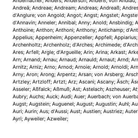
Andernacher; Anders; Anderson; Anderß; von Andlau; An
Andreä; Andreae; Andream; Andreas; Andreaß; Andres; 
d'Anglure; von Angold; Angot; Angst; Angstet; Angste
d'Annavin; Anneler; Annibal; Anny; Anold; Ansbindig; A
Anthoine; Anthon; Anthoni; Anthony; Antichamp; d'Anti
Appelius; Appenheim; Appenzeller; Appfell; Appiarius
Archenholtz; Archenholz; d'Arches; Archimede; d'Archi
Ares; Arfell; Argle; d'Argueille; Arin; Arina; Arkast;
Arn; Arnand; Arnau; Arnaud; Arnauld; Arnaut; Arnd; Arn
Arnitz; Arniz; Arno; Arnod; Arnoie; Arnold; Arnoldi; A
Arny; Aron; Arong; Arpentz; Arsan; von Arsberg; Arsch
Artzley; Artzloff; Artzt; Arz; Ascani; Ascany; Äsch; 
Asseler; Aßfalck; Aßmuß; Ast; Astelach; Aszheuser; At
Aubry; Auchs; Auck; Audi; Auer; Auerbach; von Auerba
Augst; Augstein; Auguenel; August; Augustin; Auhl; Au
Auri; Aurin; Aus; d'Aussi; Aust; Austien; Austriez; Aut
Ayri; Ayweiler; Azweiler;