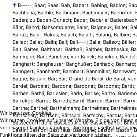
B-----; Baar; Baas; Bab; Babart; Babing; Babion; Baboin; Babulai; Baccon; Bach; Bache; Bächeler; Bachen; Bachenhaber; Bacher; Bacherach; Bacherin; Bachert; Bachhena; Bächle; Bachmann; Bachmeyer; Bachofen; Bachon; Bachstatt; Bächtel; Bachter; Bachwitten; Bachy; Back; Backer; Bäcker; Backin; Backofen; Badda; Baden; zu Baden; zu Baden-Durlach; Bader; Baderle; Badersbacher; Badon; Badow; Badua; Badurt; Baeg; Baehr; Baell; Bäerlin; Bäfuß; Bag; Bager; Bah; von Bahlem; Bahlmann; Bahr; Bähr; Bahrd; Bahsompierre; Baier; Baigneux; Bailet; Bailett; Baillard; Baillet; Baillett; Bailli; Baillidi; Baillon; Baillot; Baillote; Baillou; Bailly; Bailon; Bainville; de Bainville; Bairaz; Bajar; Bakus; Balach; Baladi; Balang; Balbier; Balch; Balck; Bald; Baldauf; Baldenheim; Balder; Baldi; Baldinger; Baldner; Baldof; Balds; Baldwein; Balget; Bali; Baliad; Baliet; Balin; Ball; Ball----; Balla; Balleot; Bäller; Ballert; Ballet; Balliad; Balliard; Balliat; Ballie; Balliet; Ballin; Ballion; Ballis; Bally; Balmen; Balmer; Balreich; Balsinger; Balt; Baltes; Balthasar; Balthaß; Balthes; Balthesius; Baltier; Baltiner; Baltinger; Baltuß; Baltz; Baltzer; Baltzesardt; Baltzly; Balz; Balzer; Balzli; Bamberg; Bamberger; Bämel; Bamm; de Ban; Banchen; von Banck; Bancken; Bandel; Bandermet; Bandert; Bandle; Bandly; Bandre; Bandt; Bang; Bangart; Bangas; Bangert; Banghard; Banghardt; Banghart; Banghauser; Banghußer; Banhack; Banhard; Banhorn; Bankhausen; Banmos; Bann; Bannbie; Banne; Banne-Lerch; Bannemann; Banner; Banngard; Banngardt; Banngert; Bannhardt; Bannhart; Bannmiller; Bannwart; Bannwarth; Banon; Bansay; Banß; Banter; Bantle; Bäntler; Bantz; Bantzer; Bap; Bapp; Bapst; Baptist; Baptiste; Baque; Baquin; Bar; Bär; Grand de Baral; de Baral; von Baral; Baras; Barba; Barbelin; Barber; Barbi; Barbiche; Barbier; Barbiere; Barbon; Barcad; Bard; Barda; Bardanet; Bardel; Bardinat; Bardona; Bardonat; Bardonet; Bardt; Bardua; Bare; von Bareit; Bärendorf; Bärendorfer; Barese; Baret; Barfuß; Bärfuß; Bargelt; Bargmann; Barguis; Barhen; Barhli; Bariesien; Barin; Barise; Barito; Barlemont; Barlet; Bärmann; Barner; Bärner; Bannhard; Barntzel; Baron; Bäron; Barquin; Barquis; zu Barr; Barra; Barrailly; Barrckge; Barret; Barreth; Barril; Barron; Bärron; Barry; Barsar; Bärsohn; Bart; de Bartal; Bartans; Bartehantz; Bartel; Bartell; Bartelme; Bartels; Barten; Barter; Barth; Bartha; Barthel; Barthelmann; Barthelmen; Barthelmes; Barthels; Barther; Barthmann; Bartholdi; Bartholdy; Bartholome; Bartner; Bartoi; Bartois; Bartoit; Bartoldi; Bartschely; Bartschi; Bärtschi; Bärtschy; Bartua; Bartung; Bartunisi; Barty; Baru; Bas; Basch; Bäsch; Bascha; Baschi; Baschier; Basin; Bason; Basonier; Bäß; Baß; Baßauer; Bassecourt; de la Bassecourt; de Bassel; Baßer; Baßeten; Bassi; Baßinger; Baßler; Bassonier; de Bassy; Baßy; Bast; Baste; Basten; Bastian; Bastians; Bastien; Bastienne; Bastin; Bastion; Bastiraus; Bastogne; Baston; Bastor; Bates; Bath; Bathe; Bathely; Bathemann; Bathmann; Batot; Bats; Batsch; Bätsch; Batschel; Batschely; Batschelyn; Bätschi; Battails; Batteler; Batten; Battmann; Battuckin; Batyn; Batz; Batzer; Batzmann; Bau; Baub; Bauber; du Bauc; Bauch; du Baucq; Baucq; Bauder; Bauer; Bauerhauser; Bäuerl; Bauerle; Bäuerle; Bauerlein; Bäuerlein; Bäuerlin; Bäuerling; Bauernfreund; Bauff; Ba
Wir benutzen Cookies
Wir nutzen Cookies auf unserer Website. Einige von ihnen s
verbessern (Tracking Cookies). Sie können selbst entschei
Funktionalitäten der Seite zur Verfügung stehen.