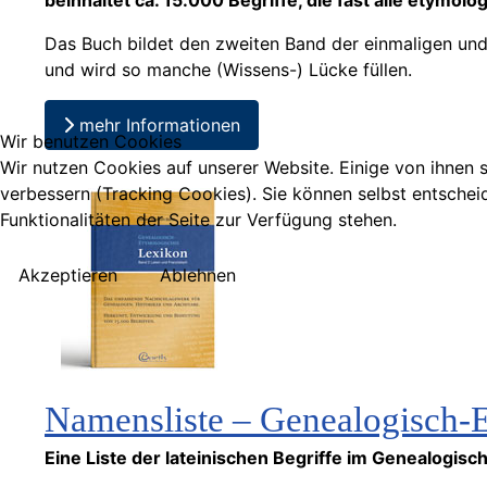
beinhaltet ca. 15.000 Begriffe, die fast alle etymolo
Das Buch bildet den zweiten Band der einmaligen und 
und wird so manche (Wissens-) Lücke füllen.
mehr Informationen
Wir benutzen Cookies
Wir nutzen Cookies auf unserer Website. Einige von ihnen s
verbessern (Tracking Cookies). Sie können selbst entschei
Funktionalitäten der Seite zur Verfügung stehen.
Akzeptieren
Ablehnen
Namensliste – Genealogisch-E
Eine Liste der lateinischen Begriffe im Genealogis