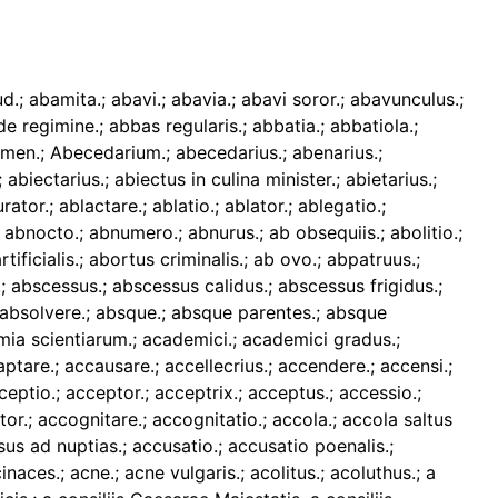
aedificandi peritus.; aedificantes.; aedificator.; aedificium.; aedificium agreste.; aedilis.; aedilis cerealis.; aedilis curulis.; aedilis plebis.; aedilis sacer.; aedilium senior.; aedituus, aeditimus.; aedium.; aedium oppugnator.; aedon.; aeger.; aegilops.; aegisthus.; aegritudine animi vitam finire.; aegritudo.; aegritudo animi.; aegrorum minister, aegrorum ministra.; aegrotans.; aegrotarius.; aegrotatio.; aegrotus.; aegrotus lecto incumbens.; Aegyptus, Aegyptius.; A.E.I.O.U.; aemula.; aemulator.; aemulus.; aeneator.; aequalis.; aequator.; aequinoctium.; aequus.; aer, aether.; aera.; aeradius.; aeramen.; aeramentarius fusor, aeramentorum fusor.; aerarium, aerarium publicum.; aerarius.; aerarius circuli.; aerarius faber.; aerarius fusor.; aerarius scalptor.; aeres.; aer pestilens.; aeruscator.; aes.; aes alienum.; aes caldarium.; aes confessum.; aes datur.; aes militare.; aes resignatum.; aes signatum.; aestas.; Aesti.; aestimare.; aestimator.; aestivalis.; aestuarium.; aestus.; aetas, aetatis.; aetas canonica.; aetas legitima.; aetas militaris.; aetas minor.; aetas pubes.; aetas pubertatis.; aetas puerilis.; aetas pupillaris.; aetas senilis.; aetate.; aetate confectus.; aetatis (4) hebdomadarum.; aetatis provectae.; aetatis suae.; aetatula.; aeternitas.; aeterno.; aeternus.; aevi maturus.; aevo confectus.; aevo solutus.; aevum.; affatimus.; affatumia, affatomia.; affatumire, affatimire.; affatus.; affectator.; affiliatio.; affinare.; affines.; affinis.; affinis mulier.; affinitas.; affinitate iungi (jungi).; affirmatio.; affirmator.; affirmatur.; afflictator.; agamus.; agape.; agarus.; agaso.; agellus.; agens.; agens in rebus, agentes in rebus.; agens rerum.; ager.; ager arabilis.; ager confinis.; ager decumanus vectigalis.; agere.; ager publicus.; ager scriptuarius.; ager septus.; ager vectigalis.; agger.; aggerator.; agger et palus marina.; agglomerare.; aggressor.; aginator circumforaneus.; agitare.; agitator.; agittarius, agitarius.; agmen.; agna.; agnasci.; agnascor.; agnata.; agnatio.; agnation.; agnatus.; agnatus nobilis.; agnellus.; agnitio.; agnitor.; agnomen.; agnus.; agnus Dei.; agon.; agonia.; agonia exitus.; agonista, agonistici.; agonotheta.; agon vitae.; agora.; agoranomus.; agrammatus.; agraria.; agrarium.; agrarius.; agrestis.; agricola.; agricolae.; agri cultor, agricultor.; agri feudales.; agrimensor.; agripennis.; agronom.; agrorum.; agrorum custos.; agrorum possessor.; agrosius.; ahenarius.; ahenarius faber.; ahenarius refector.; aigis, aigidos.; ajin.; ala, alae.; alabarda.; alabastrarius.; alae geminae.; alalagmus gentilius.; Alamanni.; a largitionibus.; alatus.; alba.; albae gallinae filius.; albanagium.; albarium.; albator, albatrix.; albedo.; albescere.; albicerdo.; Albici.; albinus gypser.; albo Beatorum.; albo Sanctorum.; album.; album amicorum.; album protectorium.; albus.; albus cerdo.; alchymista.; aldio.; alea.; alea iacta est.; aleator.; alecarius.; Alemanni.; Alemannus.; aleo.; aleph.; alias.; a libellis.; alibi.; alicaria.; alicubi.; alicuius (alicujus).; alicunde.; alid.; aliena.; alienare.; alienarum corruptor uxorum.; alienatus mentibus.; aliena uxor.; alieni iuris (juris) homo.; alienigena.; alienum.; alienum est.; alienus.; aliisque.; a limine.; alimenta.; alimentarius.; alimentum.; a linea.; alipes.; alipilus.; alipta.