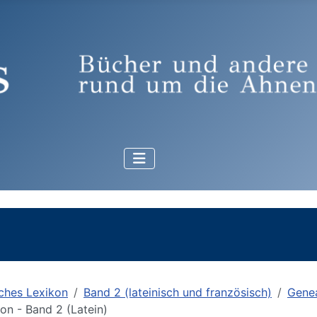
ches Lexikon
Band 2 (lateinisch und französisch)
Genea
n - Band 2 (Latein)