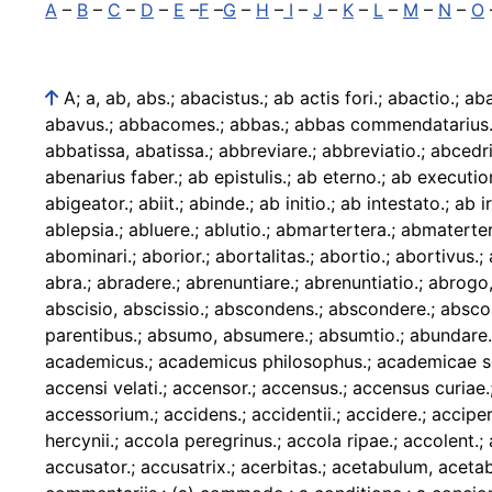
A
–
B
–
C
–
D
–
E
–
F
–
G
–
H
–
I
–
J
–
K
–
L
–
M
–
N
–
O
A; a, ab, abs.; abacistus.; ab actis fori.; abactio.; abactor.; abalienare.; abalienati iure civium.; abalienatio.; abaliud.; abamita.; abavi.; abavia.; abavi soror.; abavunculus.; abavus.; abbacomes.; abbas.; abbas commendatarius.; abbas exemptus.; abbas nullius.; abbas primarius.; abbas de regimine.; abbas regularis.; abbatia.; abbatiola.; abbatissa, abatissa.; abbreviare.; abbreviatio.; abcedrix.; abdicare.; abdicatio.; abdicatio heredis.; abdicere.; abdomen.; Abecedarium.; abecedarius.; abenarius.; abenarius faber.; ab epistulis.; ab eterno.; ab executione.; abhorrere.; ab hortulo.; ab ianua (janua).; a bibliothecis.; abiectarius.; abiectus in culina minister.; abietarius.; abigeator.; abiit.; abinde.; ab initio.; ab intestato.; ab iratio.; abire.; abituriens.; abiturium.; abitus.; abiudicatio.; abiurator.; ablactare.; ablatio.; ablator.; ablegatio.; ablepsia.; abluere.; ablutio.; abmartertera.; abmatertera.; abnegatio.; abnegator.; abnepos.; abnepotes.; abneptis.; abnocto.; abnumero.; abnurus.; ab obsequiis.; abolitio.; abominari.; aborior.; abortalitas.; abortio.; abortivus.; abortum, abortu perire, abortus facere.; abortus.; abortus artificialis.; abortus criminalis.; ab ovo.; abpatruus.; abra.; abradere.; abrenuntiare.; abrenuntiatio.; abrogo, abrogare.; abrogatio.; abrotator, abrotura.; absa.; absarius.; abscessus.; abscessus calidus.; abscessus frigidus.; abscisio, abscissio.; abscondens.; abscondere.; absconditor.; absens.; absentia.; absentor.; absolutio.; absolutus.; absolvere.; absque.; absque parentes.; absque parentibus.; absumo, absumere.; absumtio.; abundare.; abundus.; abyssus.; abyssus multa.; ac.; academia.; academia scientiarum.; academici.; academici gradus.; academicus.; academicus philosophus.; academicae sectae philosophus.; acaliculus.; a capella.; acatholicus.; accaptare.; accausare.; accellecrius.; accendere.; accensi.; accensi velati.; accensor.; accensus.; accensus curiae.; accepi.; accepta.; acceptator.; accepti et expensi liber.; acceptio.; acceptor.; acceptrix.; acceptus.; accessio.; accessorium.; accidens.; accidentii.; accidere.; accipere.; accisia.; accisor.; accisor monetae.; acclamare.; acclamator.; accognitare.; accognitatio.; accola.; accola saltus hercynii.; accola peregrinus.; accola ripae.; accolent.; accomodare.; accubitorium.; accumulator.; accursus.; accursus ad nuptias.; accusatio.; accusatio poenalis.; accusator.; accusatrix.; acerbitas.; acetabulum, acetabula.; Acheron.; achor, achora.; acicularius (faber).; acies.; acinaces.; acne.; acne vulgaris.; acolitus.; acoluthus.; a commentariis.; (a) commodo.; a conditione.; a concionibus.; a concionibus aulicis.; a consiliis aulae, a consiliis aulicis.; a consiliis Caesarae Maiestatis, a consiliis Caesaris Maiestatis.; a consiliis camerae.; a consiliis camerae et militiae intimus.; a consiliis iustitiae.; acora.; ac quaestus coniugalis.; acquisitio.; acquisitor.; acres dolorum morsus.; acta.; acta apostolorum.; acta martyrum.; actio.; actionarius.; activa.; actor.; actor carminum.; actor causae.; actor pecoris.; actor publicus.; actor silens.; actor substitut