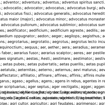
ind essenziell für den Betrieb der Seite, während andere u
den, ob Sie die Cookies zulassen möchten. Bitte beachten S