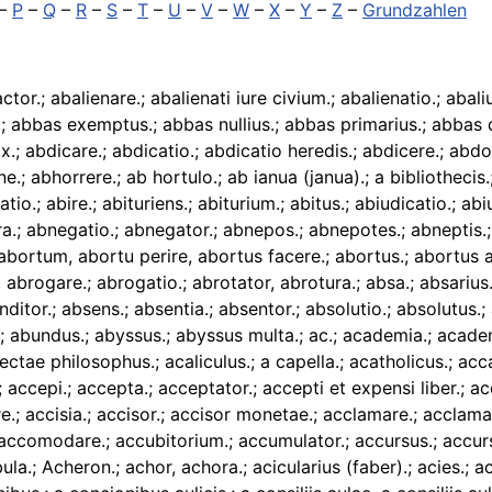
–
P
–
Q
–
R
–
S
–
T
–
U
–
V
–
W
–
X
–
Y
–
Z
–
Grundzahlen
us.; actrix.; actu.; actualis.; actualiter.; actuarius.; actuarius consistorialis.; actuarius iudicii (judicii).; actuarius iudicii (judicii) matrimonii.; actum.; actum ut supra.; actu personali.; actus.; actus duplicatus.; actus immissionis in praesentia debitoris.; actus minimus.; actus quadratus.; actu studens.; actutum.; acuarius.; acuciator.; acuens cultros.; acufex.; acuminator.; acupedius.; acupictor.; acutiator.; acutiator ensium.; acutus.; ad.; ad absurdum.; ad acta.; adaequatio.; adalingus.; adamantinus.; adamantium sculptor, adamantiumsculptor.; adamantos.; adamita.; ad apicem iuris.; a dato.; adauctor.; adauctus.; adavunculus.; adbreviare.; adcognitare.; adcognitatio.; addatur.; addecimo.; addextro.; addictus.; ad dies vitae.; addirectiare.; additamentum.; adelphus, adelphius.; ademptor.; a deo datus.; adeps.; adeps nimius.; adeptus.; ad fontes.; adhibitis solemnitatibus consuetis.; ad hoc.; ad honorem, ad honores.; ad horem.; adhortator.; adhuc.; adiacent.; adiacentia.; adiacere.; adily, adilis.; ad infinitum.; ad interim.; adiudicatio.; adiunctus (adjunctus).; adiurnare.; adiutor (adjutor).; adiutorium (adjutorium).; adiutrix (adjutrix).; adlatus.; ad libitum.; ad maiorem dei gloriam.; ad maioren confirmationem.; ad mandatum.; ad manum.; ad marginem.; admatertera.; adminiculator.; adminiculum.; administer.; administra.; administratio.; administrator.; administrator apostolicus.; administrator caesarei commeatus.; administrator cameralis.; administrator curiae.; administrator ecclesiarum.; administrator rei familiaris.; administrator iudicii (judicii).; administrator (postulatus).; administrator praefecturae.; administratrix.; admirallus, admirabilis, admiralius, admiralis, admirandus, admiratus.; admirator.; admissarius.; admissio.; admissionalis.; admissor.; admodiatio.; admodiator.; admodum.; admodum reverendus.; admonitio.; admonitor.; ad multos annos.; adnepos.; adneptis.; ad notam.; adnotatio.; ad oculos.; adolescens.; adolescens nobilis.; adolescentia.; adolescentula.; adolescentulus.; adoptare.; adoptaticius, adoptatus.; adoptatio.; adoptator.; adoptio.; adoptivus.; adoratio.; adorator.; adpabruus.; adpatruus.; ad perpetuam memoriam.; ad pias causas.; ad proprietatem accipere.; ad publicandum.; ad referendum.; ad rem.; adscriptio.; adscriptus.; adscriptus glebae.; adsessor.; adstans ludi rectoris.; adstitit.; Aduatuci.; adulator.; adulescens.; adulescentia.; adulescentula.; adulescentulus.; adulter.; adultera, adulteratrix, adulteratorix.; adultero, adulterare.; adulterator.; adulterator monetae.; adulteratus.; adulterinus.; adulterium.; adulti.; adultus.; adumbrare.; adumbratio.; adumbrator.; adumbratus.; aduocaticum.; aduocatus illustris.; adustio.; ad valvas curiae.; advena.; advenire.; advenit.; adventor.; adventura.; adventus.; adventus spiritus sancti.; ad verbum.; adversaria.; adversarius, adversator.; ad vitam.; advocare.; advocata.; advocatia.; advocaticum.; advocatio.; advocator.; advocatus.; advocatus burgi.; advocatus castri.; advocatus capituli cathedralis.; advocatus civitatis.; advocatus dei.; advocatus diaboli.; advocatus fisci.; advocatus generalis.; advocatus hereditarius.; advocatus illustris.; advocatus immatriculatus.; advocatus iuratus (juratus).; advocatus legalis.; advocatus maior (major).; advocatus minor.; advocatus monasterii.; advocatus ordinarius, advocatus ord.; advocatus pauperum.; advocatus primus.; advocatus principalis.; advocatus pullonum.; advocatus sublimior.; advocatus summus.; aedes.; aedes aedificiaque.; aedes avitae.; aedicula.; aedicularius.; 